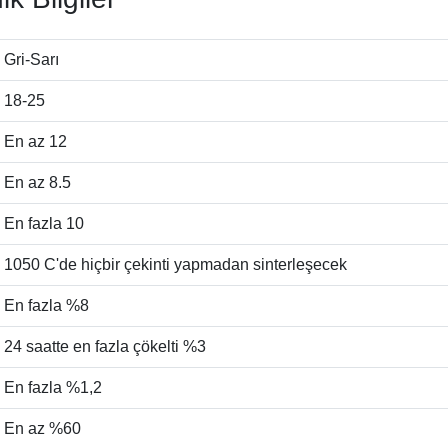
Gri-Sarı
18-25
En az 12
En az 8.5
En fazla 10
1050 C'de hiçbir çekinti yapmadan sinterleşecek
En fazla %8
24 saatte en fazla çökelti %3
En fazla %1,2
En az %60