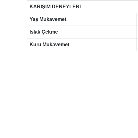
KARIŞIM DENEYLERİ
Yaş Mukavemet
Islak Çekme
Kuru Mukavemet
Döküm Malzemelerinde Uzman Çö
MRT Döküm olarak, sektörünüzün ihtiyaç d
uzman tedarikçiniziz.