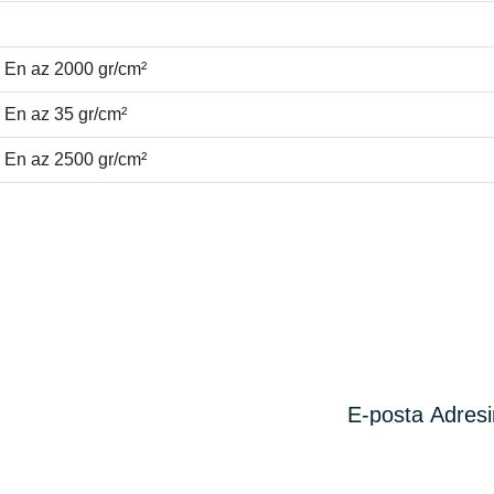
En az 2000 gr/cm²
En az 35 gr/cm²
En az 2500 gr/cm²
zümler
uyduğu tüm malzemelerde